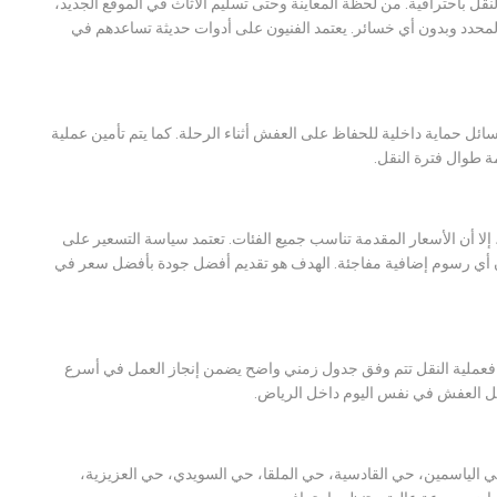
 النقل باحترافية. من لحظة المعاينة وحتى تسليم الأثاث في الموقع الجديد،
محدد وبدون أي خسائر. يعتمد الفنيون على أدوات حديثة تساعدهم في
ئل حماية داخلية للحفاظ على العفش أثناء الرحلة. كما يتم تأمين عملية
ة طوال فترة النقل.
إلا أن الأسعار المقدمة تناسب جميع الفئات. تعتمد سياسة التسعير على
 دون أي رسوم إضافية مفاجئة. الهدف هو تقديم أفضل جودة بأفضل سعر في
ء. فعملية النقل تتم وفق جدول زمني واضح يضمن إنجاز العمل في أسرع
قل العفش في نفس اليوم داخل الرياض.
 الياسمين، حي القادسية، حي الملقا، حي السويدي، حي العزيزية،