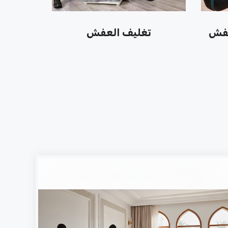
عفش
تغليف العفش