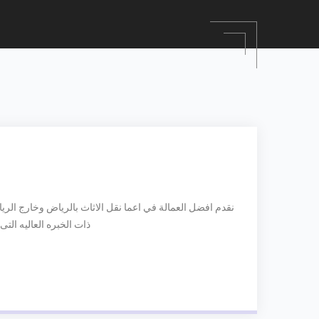
نقدم افضل العمالة في اعما نقل الاثاث بالرياض وخارج الري
ذات الخبره العاليه التى تمتاز بالخبره التى تمتد الى 10 س